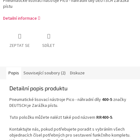
Pneumatické lisovací nástroje Pico - náhradní díly DEUTSCH Zarážka
pístu
Detailní informace
ZEPTAT SE
SDÍLET
Popis
Související soubory (2)
Diskuze
Detailní popis produktu
Pneumatické lisovací nástroje Pico - náhradní díly
400-5
značky
DEUTSCH je Zarážka pístu.
Tuto položku můžete nalézt také pod názvem
RR400-5
.
Kontaktujte nás, pokud potřebujete poradit s vybráním všech
objednacích čísel potřebných pro sestavení funkčního kompletu.