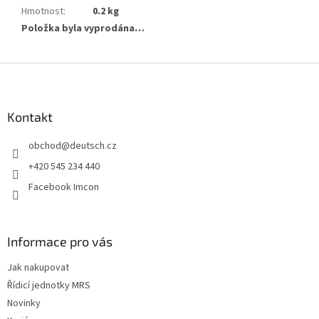
Hmotnost
:
0.2 kg
Položka byla vyprodána…
Z
á
p
a
Kontakt
t
obchod
@
deutsch.cz
í
+420 545 234 440
Facebook Imcon
Informace pro vás
Jak nakupovat
Řídicí jednotky MRS
Novinky