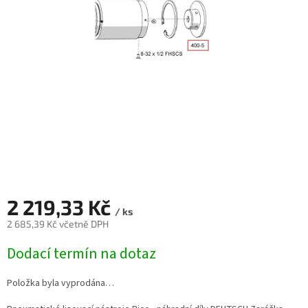
2 219,33 Kč
/ ks
2 685,39 Kč včetně DPH
Měrná
Dodací termín na dotaz
cena:
Položka byla vyprodána…