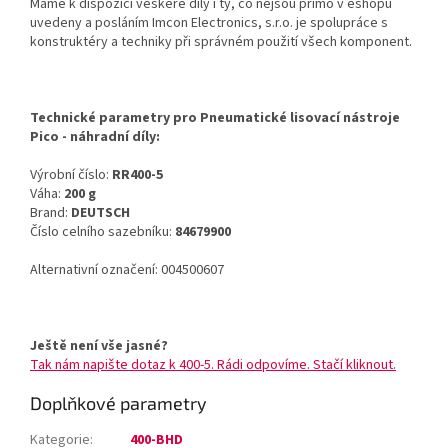
Máme k dispozici veškeré díly i ty, co nejsou přímo v eshopu
uvedeny a posláním Imcon Electronics, s.r.o. je spolupráce s
konstruktéry a techniky při správném použití všech komponent.
Technické parametry pro Pneumatické lisovací nástroje
Pico - náhradní díly:
Výrobní číslo:
RR400-5
Váha:
200 g
Brand:
DEUTSCH
Číslo celního sazebníku:
84679900
Alternativní označení: 004500607
Ještě není vše jasné?
Tak nám napište dotaz k 400-5. Rádi odpovíme. Stačí kliknout.
Doplňkové parametry
Kategorie
:
400-BHD