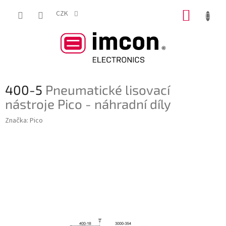
Přejít
NÁKUP
na
CZK
obsah
KOŠÍK
400-5
Pneumatické lisovací
nástroje Pico - náhradní díly
Značka:
Pico