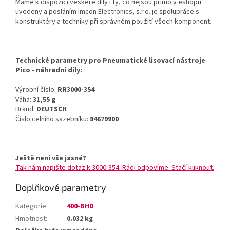
Máme k dispozici veškeré díly i ty, co nejsou přímo v eshopu
uvedeny a posláním Imcon Electronics, s.r.o. je spolupráce s
konstruktéry a techniky při správném použití všech komponent.
Technické parametry pro Pneumatické lisovací nástroje
Pico - náhradní díly:
Výrobní číslo:
RR3000-354
Váha:
31,55 g
Brand:
DEUTSCH
Číslo celního sazebníku:
84679900
Ještě není vše jasné?
Tak nám napište dotaz k 3000-354. Rádi odpovíme. Stačí kliknout.
Doplňkové parametry
Kategorie
:
400-BHD
Hmotnost
:
0.032 kg