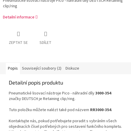
Pneumatické lisovací nástroje Pico - náhradní díly DEUTSCH Retaining
clip/ring
Detailní informace
ZEPTAT SE
SDÍLET
Popis
Související soubory (2)
Diskuze
Detailní popis produktu
Pneumatické lisovací nástroje Pico - náhradní díly
3000-354
značky DEUTSCH je Retaining clip/ring.
Tuto položku můžete nalézt také pod názvem
RR3000-354
.
Kontaktujte nás, pokud potřebujete poradit s vybráním všech
objednacích čísel potřebných pro sestavení funkčního kompletu.