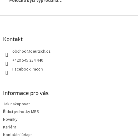
Položka byla vyprodána…
Z
á
p
a
Kontakt
t
obchod
@
deutsch.cz
í
+420 545 234 440
Facebook Imcon
Informace pro vás
Jak nakupovat
Řídicí jednotky MRS
Novinky
Kariéra
Kontaktní údaje