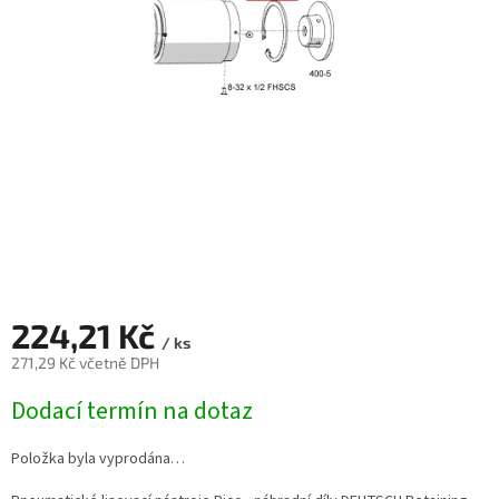
224,21 Kč
/ ks
271,29 Kč včetně DPH
Měrná
Dodací termín na dotaz
cena:
Položka byla vyprodána…