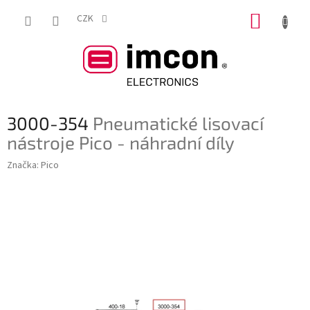
Přejít
NÁKUP
na
CZK
obsah
KOŠÍK
3000-354
Pneumatické lisovací
nástroje Pico - náhradní díly
Značka:
Pico